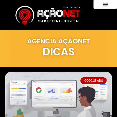
AGÊNCIA AÇÃONET
DICAS
GOOGLE ADS