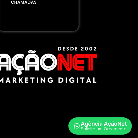
CHAMADAS
Agência AçãoNet
Solicite um Orçamento