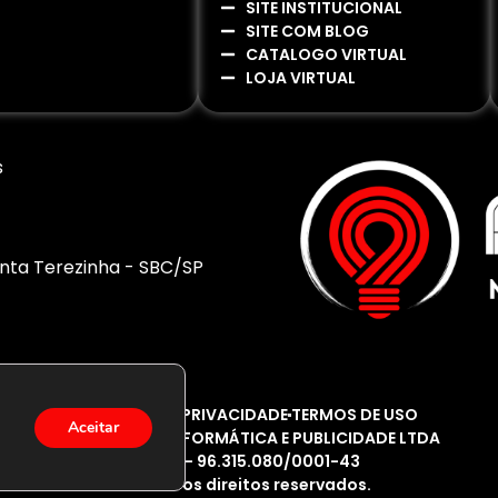
SITE INSTITUCIONAL
SITE COM BLOG
CATALOGO VIRTUAL
LOJA VIRTUAL
s
Santa Terezinha - SBC/SP
POLITICA DE PRIVACIDADE
TERMOS DE USO
Aceitar
AÇÃO NET INFORMÁTICA E PUBLICIDADE LTDA
CNPJ - 96.315.080/0001-43
Todos os direitos reservados.