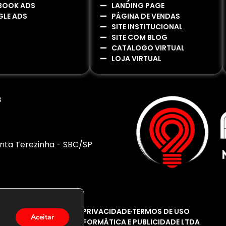
BOOK ADS
LANDING PAGE
LE ADS
PÁGINA DE VENDAS
SITE INSTITUCIONAL
SITE COM BLOG
CATALOGO VIRTUAL
LOJA VIRTUAL
s
Santa Terezinha - SBC/SP
POLITICA DE PRIVACIDADE
TERMOS DE USO
Aceitar
AÇÃO NET INFORMÁTICA E PUBLICIDADE LTDA