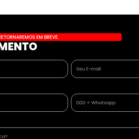
RETORNAREMOS EM BREVE.
AMENTO
Seu E-mail:
DDD + Whatsapp
sca?