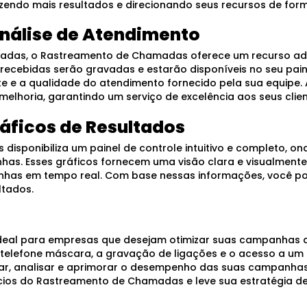
do mais resultados e direcionando seus recursos de forma
nálise de Atendimento
adas, o Rastreamento de Chamadas oferece um recurso ad
ecebidas serão gravadas e estarão disponíveis no seu pain
ente e a qualidade do atendimento fornecido pela sua equipe
melhoria, garantindo um serviço de excelência aos seus clien
ráficos de Resultados
sponibiliza um painel de controle intuitivo e completo, ond
as. Esses gráficos fornecem uma visão clara e visualmente
s em tempo real. Com base nessas informações, você pod
ltados.
eal para empresas que desejam otimizar suas campanhas d
elefone máscara, a gravação de ligações e o acesso a um p
r, analisar e aprimorar o desempenho das suas campanhas
cios do Rastreamento de Chamadas e leve sua estratégia de