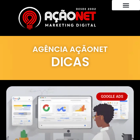
AGÊNCIA AÇÃONET
DICAS
GOOGLE ADS